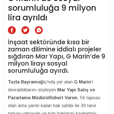
sorumluluğa 9 milyon
lira ayrıldı
İnşaat sektöründe kısa bir
zaman dilimine iddialı projeler
sığdıran Mar Yapı, G Marin’de 9
milyon lirayı sosyal
sorumluluğa ayırdı.
Tuzla Bayramoğ
lu'nda yer alan
G Marin
'i
devraldıklarını söyleyen
Mar Yapı Satış ve
Pazarlama Müdürü
Robert Varon
, 56 tapusu
olan ama yarım kalan hak sahibi ile 39 tane
tapusu olmayan ve tüm haklarını kaybetmiş