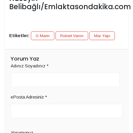
Belibağlı/Emlaktasondakika.com
Etiketler:
G Marin
Robert Varon
Mar Yapı
Yorum Yaz
Adınız Soyadınız
*
ePosta Adresiniz
*
Yorumunuz