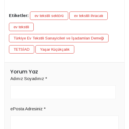
Etiketler:
ev tekstili sektörü
ev tekstili ihracatı
ev tekstili
Türkiye Ev Tekstili Sanayicileri ve İşadamları Derneği
TETSİAD
Yaşar Küçükçalık
Yorum Yaz
Adınız Soyadınız
*
ePosta Adresiniz
*