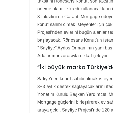
taksitini Rönesans Konut, son taksit
ödeme planı ile kredi kullanacakların
3 taksitini de Garanti Mortgage öde
konut sahibi olmak isteyenler için çok
Projesi'nden evlerini bugün alanlar 
başlayacak. Rönesans Konut'un İstanbul
“ Sayfiye” Aydos Ormanı'nın yanı başın
Adalar manzarasıyla dikkat çekiyor.
“İki büyük marka Türkiye'de 
Safiye'den konut sahibi olmak isteyen
3+3 aylık destek sağlayacaklarını i
Yönetim Kurulu Başkan Yardımcısı M
Mortgage güçlerini birleştirerek ev s
araya geldi. Sayfiye Projesi'nde 120 a