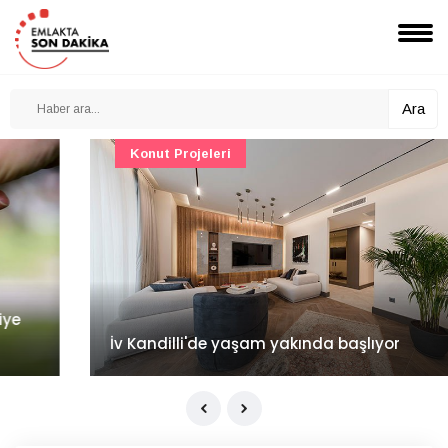
Ara
Konut Projeleri
İv Kandilli'de yaşam yakında başlıyor