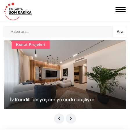
Ara
Konut Projeleri
İv Kandilli'de yaşam yakında başlıyor