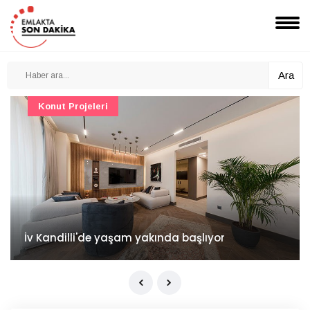
Ara
Konut Projeleri
İv Kandilli'de yaşam yakında başlıyor