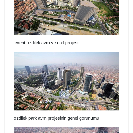
levent özdilek avm ve otel projesi
özdilek park avm projesinin genel görünümü