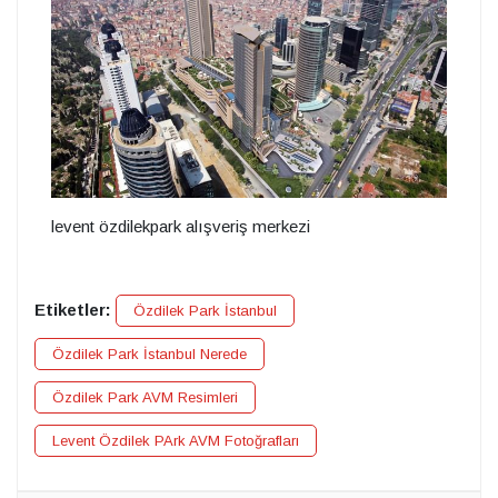
levent özdilekpark alışveriş merkezi
Etiketler:
Özdilek Park İstanbul
Özdilek Park İstanbul Nerede
Özdilek Park AVM Resimleri
Levent Özdilek PArk AVM Fotoğrafları