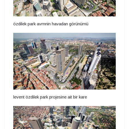
özdilek park avmnin havadan görünümü
levent özdilek park projesine ait bir kare