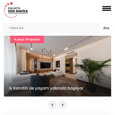
Ara
Konut Projeleri
İv Kandilli'de yaşam yakında başlıyor