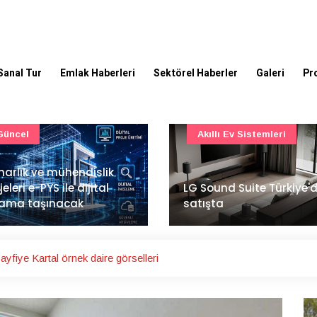
Sanal Tur
Emlak Haberleri
Sektörel Haberler
Galeri
Pr
Akıllı Ev Sistemleri
Ulaşım
Sound Suite Türkiye'de
İstanbul Havalimanı'nın 
ışta
ana pistinde sona doğr
fiye Kartal örnek daire görselleri