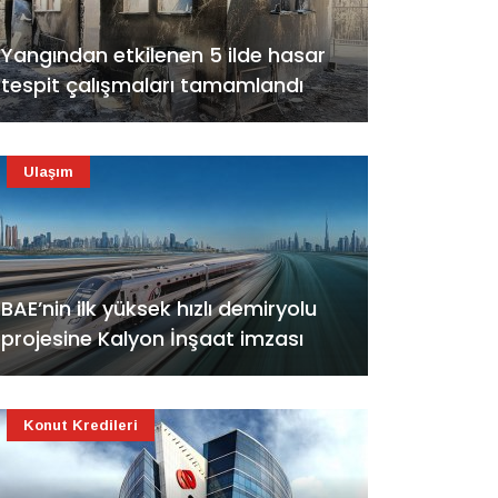
Yangından etkilenen 5 ilde hasar
tespit çalışmaları tamamlandı
Ulaşım
BAE’nin ilk yüksek hızlı demiryolu
projesine Kalyon İnşaat imzası
Konut Kredileri