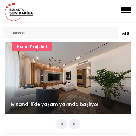
Ara
Konut Projeleri
İv Kandilli'de yaşam yakında başlıyor