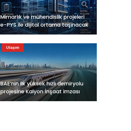
Mimarlık ve mühendislik projeleri
e-PYS ile dijital ortama taşınacak
Ulaşım
BAE’nin ilk yüksek hızlı demiryolu
projesine Kalyon İnşaat imzası