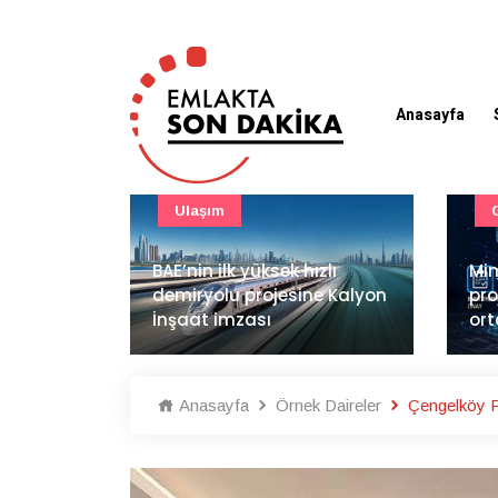
Anasayfa
Güncel
zlı
Mimarlık ve mühendislik
e Kalyon
projeleri e-PYS ile dijital
LG 
ortama taşınacak
sat
Anasayfa
Örnek Daireler
Çengelköy Pa