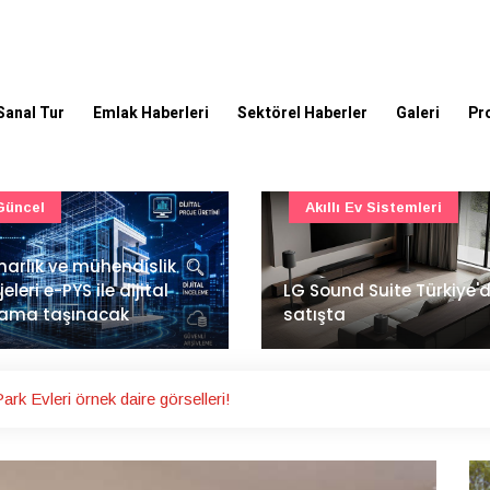
Sanal Tur
Emlak Haberleri
Sektörel Haberler
Galeri
Pr
Akıllı Ev Sistemleri
Ulaşım
Sound Suite Türkiye'de
İstanbul Havalimanı'nın 
ışta
ana pistinde sona doğr
rk Evleri örnek daire görselleri!