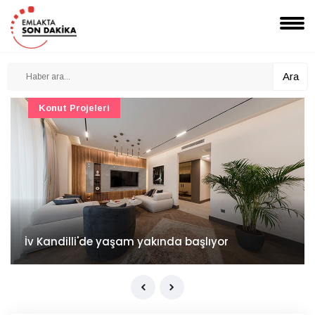
Ara
Konut Projeleri
İv Kandilli'de yaşam yakında başlıyor