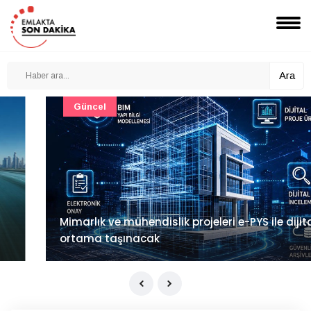
Ara
Güncel
Mimarlık ve mühendislik projeleri e-PYS ile dijital
ortama taşınacak