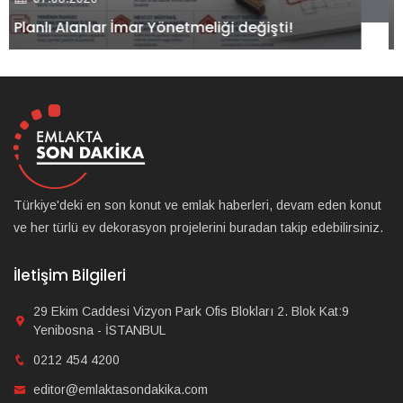
Kiler GYO’dan Pendik Dolayoba projesiyle ilgili
önemli adım!
Türkiye'deki en son konut ve emlak haberleri, devam eden konut
ve her türlü ev dekorasyon projelerini buradan takip edebilirsiniz.
İletişim Bilgileri
29 Ekim Caddesi Vizyon Park Ofis Blokları 2. Blok Kat:9
Yenibosna - İSTANBUL
0212 454 4200
editor@emlaktasondakika.com