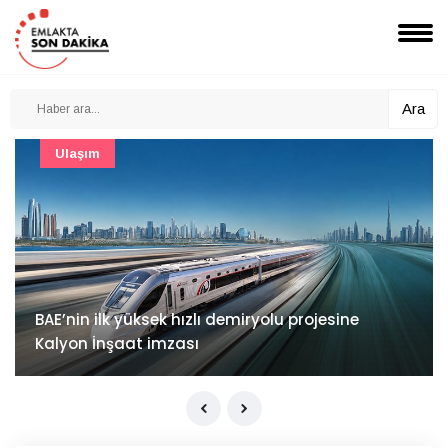
Ara
Güncel
Mimarlık ve mühendislik projeleri e-PYS ile dijital
ortama taşınacak