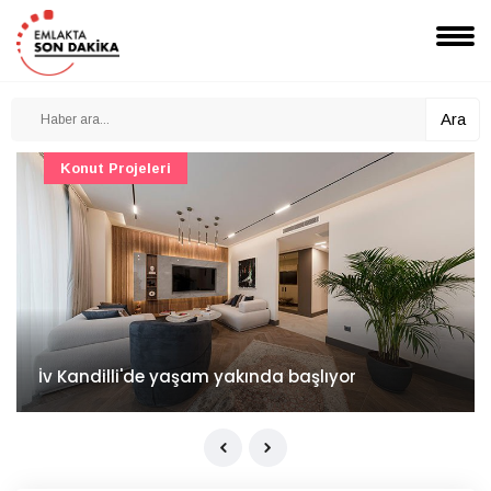
Ara
Konut Projeleri
İv Kandilli'de yaşam yakında başlıyor