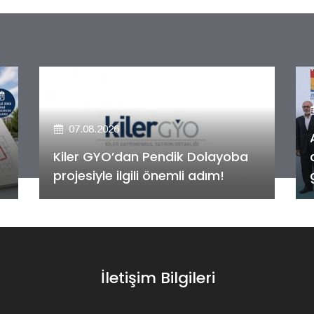
07.08.2026
Alya Merkezefendi Konutları'nın
anahtar teslim töreni
gerçekleştirildi!
İletişim Bilgileri