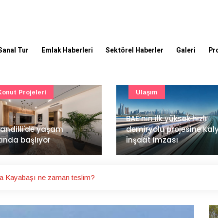
Sanal Tur
Emlak Haberleri
Sektörel Haberler
Galeri
Pr
Ulaşım
Güncel
’nin ilk yüksek hızlı
Mimarlık ve mühendislik
iryolu projesine Kalyon
projeleri e-PYS ile dijital
aat imzası
ortama taşınacak
a Kayabaşı ne zaman teslim?