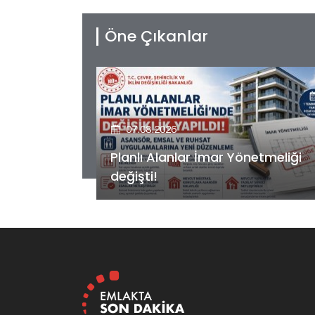
Öne Çıkanlar
07.08.2026
etmeliği
Kiler GYO’dan Pendik Dolayoba
projesiyle ilgili önemli adım!