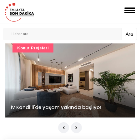
Ara
Konut Projeleri
İv Kandilli'de yaşam yakında başlıyor