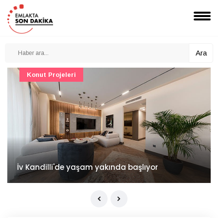
Ara
Konut Projeleri
İv Kandilli'de yaşam yakında başlıyor