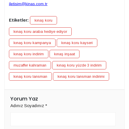
iletisim@kinas.com.tr
Etiketler:
kınaş koru
kınaş koru araba hediye ediyor
kınaş koru kampanya
kınaş koru kayseri
kınaş koru indirim
kınaş inşaat
muzaffer kahraman
kınaş koru yüzde 3 indirim
kınaş koru lansman
kınaş koru lansman indirimi
Yorum Yaz
Adınız Soyadınız
*