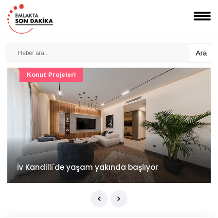
Ara
Konut Projeleri
İv Kandilli'de yaşam yakında başlıyor