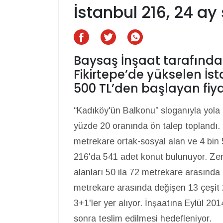
İstanbul 216, 24 ay s
Baysaş İnşaat tarafında
Fikirtepe’de yükselen İst
500 TL’den başlayan fiyat
“Kadıköy'ün Balkonu” sloganıyla yola
yüzde 20 oranında ön talep toplandı. 4
metrekare ortak-sosyal alan ve 4 bin 
216'da 541 adet konut bulunuyor. Zemi
alanları 50 ila 72 metrekare arasında 
metrekare arasında değişen 13 çeşit 2
3+1'ler yer alıyor. İnşaatına Eylül 20
sonra teslim edilmesi hedefleniyor.