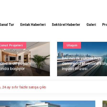
Sanal Tur
Emlak Haberleri
Sektörel Haberler
Galeri
Pr
Ulaşım
Güncel
’nin ilk yüksek hızlı
Mimarlık ve mühendislik
iryolu projesine Kalyon
projeleri e-PYS ile dijital
aat imzası
ortama taşınacak
 24 ay sıfır faizle satışa çıktı