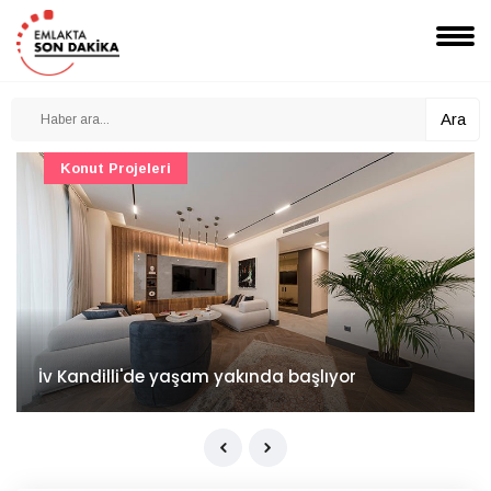
Ara
Konut Projeleri
İv Kandilli'de yaşam yakında başlıyor