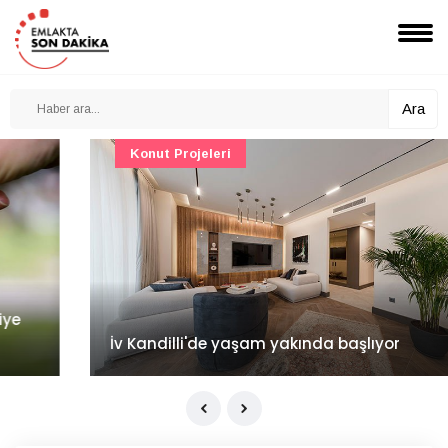
Ara
Konut Projeleri
İv Kandilli'de yaşam yakında başlıyor