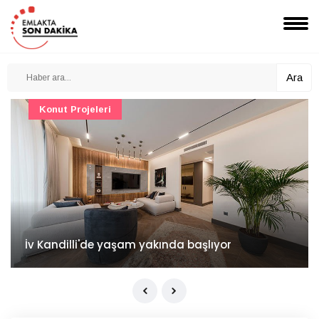
Ara
Konut Projeleri
İv Kandilli'de yaşam yakında başlıyor