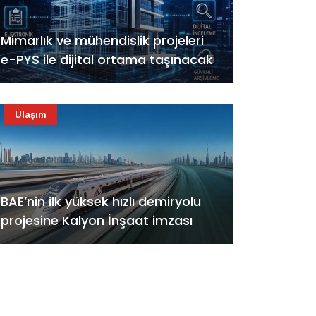
Mimarlık ve mühendislik projeleri
e-PYS ile dijital ortama taşınacak
Ulaşım
BAE’nin ilk yüksek hızlı demiryolu
projesine Kalyon İnşaat imzası