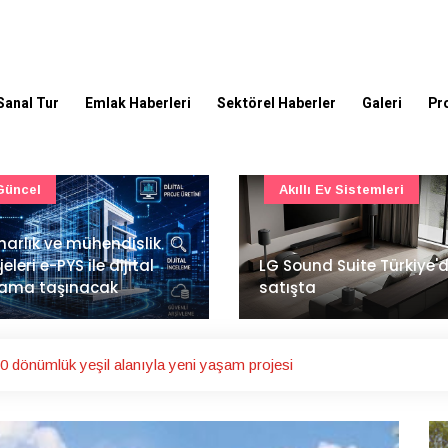
Sanal Tur
Emlak Haberleri
Sektörel Haberler
Galeri
Pr
Akıllı Ev Sistemleri
Ulaşım
Sound Suite Türkiye'de
İstanbul Havalimanı'nın 
ışta
ana pistinde sona doğr
 dönümlük yeşil alanıyla yeni yaşam projesi