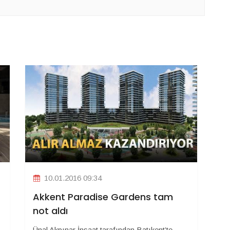
10.01.2016 09:34
Akkent Paradise Gardens tam
not aldı
Ünal Akpınar İnşaat tarafından Batıkent’te