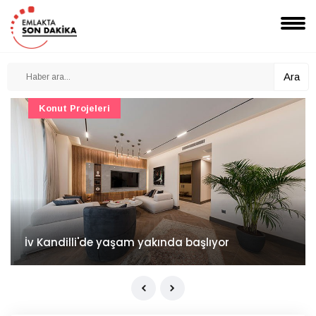
Ara
Konut Projeleri
İv Kandilli'de yaşam yakında başlıyor