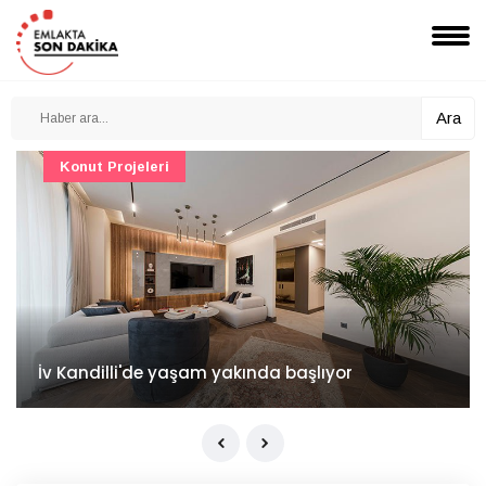
Ara
Konut Projeleri
İv Kandilli'de yaşam yakında başlıyor