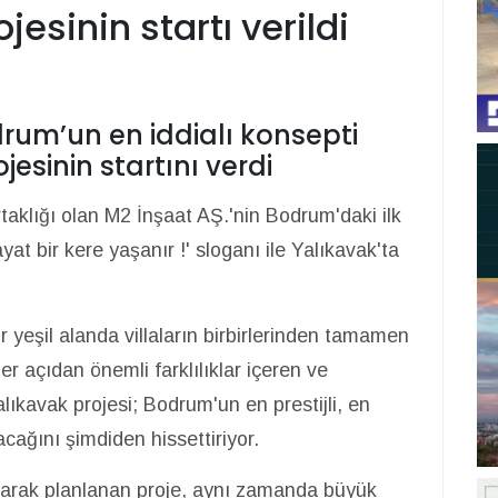
esinin startı verildi
rum’un en iddialı konsepti
esinin startını verdi
klığı olan M2 İnşaat AŞ.'nin Bodrum'daki ilk
ayat bir kere yaşanır !' sloganı ile Yalıkavak'ta
r yeşil alanda villaların birbirlerinden tamamen
er açıdan önemli farklılıklar içeren ve
lıkavak projesi; Bodrum'un en prestijli, en
acağını şimdiden hissettiriyor.
 olarak planlanan proje, aynı zamanda büyük