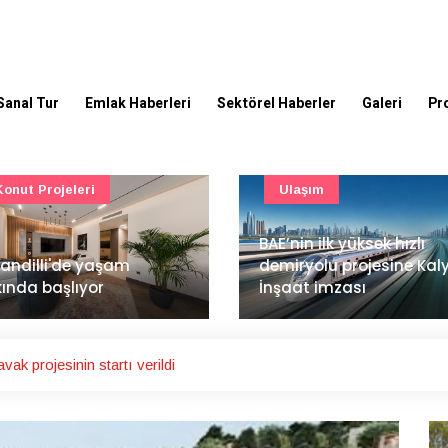
Sanal Tur
Emlak Haberleri
Sektörel Haberler
Galeri
Pr
Ulaşım
Güncel
’nin ilk yüksek hızlı
Mimarlık ve mühendislik
iryolu projesine Kalyon
projeleri e-PYS ile dijital
aat imzası
ortama taşınacak
ak projesinin startı verildi