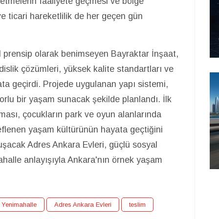
şletmelerin faaliyete geçmesi ve bölge
e ticari hareketlilik de her geçen gün
mel prensip olarak benimseyen Bayraktar İnşaat,
slik çözümleri, yüksek kalite standartları ve
yata geçirdi. Projede uygulanan yapı sistemi,
forlu bir yaşam sunacak şekilde planlandı. İlk
şması, çocukların park ve oyun alanlarında
eflenen yaşam kültürünün hayata geçtiğini
luşacak Adres Ankara Evleri, güçlü sosyal
mahalle anlayışıyla Ankara'nın örnek yaşam
Yenimahalle
Adres Ankara Evleri
teslim