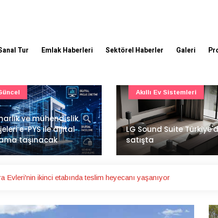
Sanal Tur
Emlak Haberleri
Sektörel Haberler
Galeri
Pr
Akıllı Ev Sistemleri
Ulaşım
Sound Suite Türkiye'de
İstanbul Havalimanı'nın 
ışta
ana pistinde sona doğr
 Evleri'nin ikinci etabında teslim heyecanı yaşanıyor