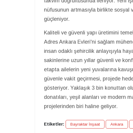
takvim doğrultusunda ilerliyor. Yeni i
nüfusunun artmasıyla birlikte sosyal v
güçleniyor.
Kaliteli ve güvenli yapı üretimini te
Adres Ankara Evleri'ni sağlam mühendi
insan odaklı şehircilik anlayışıyla ha
sakinlerine uzun yıllar güvenli ve kon
etapta ailelerin yeni yuvalarına kavu
güvenle vakit geçirmesi, projede hed
gösteriyor. Yaklaşık 3 bin konuttan o
donatıları, yeşil alanları ve modern 
projelerinden biri haline geliyor.
Etiketler:
Bayraktar İnşaat
Ankara