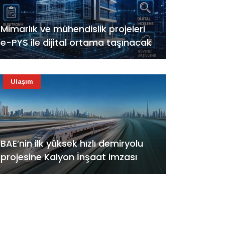
Mimarlık ve mühendislik projeleri
e-PYS ile dijital ortama taşınacak
Ulaşım
BAE’nin ilk yüksek hızlı demiryolu
projesine Kalyon İnşaat imzası