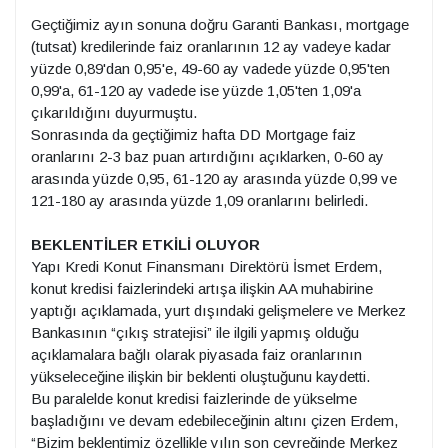
Geçtiğimiz ayın sonuna doğru Garanti Bankası, mortgage
(tutsat) kredilerinde faiz oranlarının 12 ay vadeye kadar
yüzde 0,89'dan 0,95'e, 49-60 ay vadede yüzde 0,95'ten
0,99'a, 61-120 ay vadede ise yüzde 1,05'ten 1,09'a
çıkarıldığını duyurmuştu.
Sonrasında da geçtiğimiz hafta DD Mortgage faiz
oranlarını 2-3 baz puan artırdığını açıklarken, 0-60 ay
arasında yüzde 0,95, 61-120 ay arasında yüzde 0,99 ve
121-180 ay arasında yüzde 1,09 oranlarını belirledi.
BEKLENTİLER ETKİLİ OLUYOR
Yapı Kredi Konut Finansmanı Direktörü İsmet Erdem,
konut kredisi faizlerindeki artışa ilişkin AA muhabirine
yaptığı açıklamada, yurt dışındaki gelişmelere ve Merkez
Bankasının “çıkış stratejisi” ile ilgili yapmış olduğu
açıklamalara bağlı olarak piyasada faiz oranlarının
yükseleceğine ilişkin bir beklenti oluştuğunu kaydetti.
Bu paralelde konut kredisi faizlerinde de yükselme
başladığını ve devam edebileceğinin altını çizen Erdem,
“Bizim beklentimiz özellikle yılın son çeyreğinde Merkez