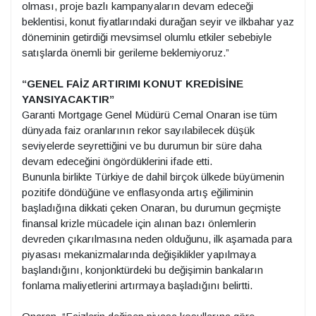
olması, proje bazlı kampanyaların devam edeceği
beklentisi, konut fiyatlarındaki durağan seyir ve ilkbahar yaz
döneminin getirdiği mevsimsel olumlu etkiler sebebiyle
satışlarda önemli bir gerileme beklemiyoruz.”
“GENEL FAİZ ARTIRIMI KONUT KREDİSİNE
YANSIYACAKTIR”
Garanti Mortgage Genel Müdürü Cemal Onaran ise tüm
dünyada faiz oranlarının rekor sayılabilecek düşük
seviyelerde seyrettiğini ve bu durumun bir süre daha
devam edeceğini öngördüklerini ifade etti.
Bununla birlikte Türkiye de dahil birçok ülkede büyümenin
pozitife döndüğüne ve enflasyonda artış eğiliminin
başladığına dikkati çeken Onaran, bu durumun geçmişte
finansal krizle mücadele için alınan bazı önlemlerin
devreden çıkarılmasına neden olduğunu, ilk aşamada para
piyasası mekanizmalarında değişiklikler yapılmaya
başlandığını, konjonktürdeki bu değişimin bankaların
fonlama maliyetlerini artırmaya başladığını belirtti.