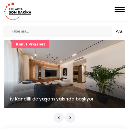
Ara
Konut Projeleri
İv Kandilli'de yaşam yakında başlıyor