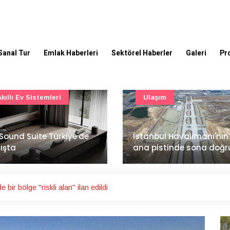
Sanal Tur
Emlak Haberleri
Sektörel Haberler
Galeri
Pr
Ulaşım
Şirket Haberleri
İzocam'da Metriks Siste
anbul Havalimanı'nın 4.
ile akıllı üretim dönemi
 pistinde sona doğru
başladı
 bir bölge "riskli alan" ilan edildi