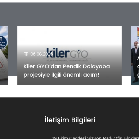
06.08.2026
Alya Merkezefendi Konutları'nın
anahtar teslim töreni
gerçekleştirildi!
İletişim Bilgileri
29 Ekim Caddesi Vizyon Park Ofis Blokları