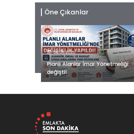
Öne Çıkanlar
06.08.2026
etmeliği
Kiler GYO’dan Pendik Dolayoba
projesiyle ilgili önemli adım!