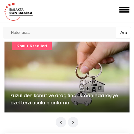
Ara
Konut Projeleri
İv Kandilli'de yaşam yakında başlıyor