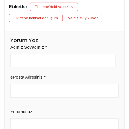
Etiketler:
Fikirtepe'deki yalnız ev
Fikirtepe kentsel dönüşüm
yalnız ev yıkılıyor
Yorum Yaz
Adınız Soyadınız
*
ePosta Adresiniz
*
Yorumunuz