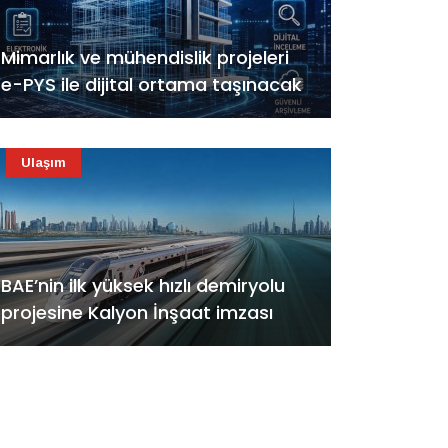
Mimarlık ve mühendislik projeleri
e-PYS ile dijital ortama taşınacak
Ulaşım
BAE’nin ilk yüksek hızlı demiryolu
projesine Kalyon İnşaat imzası