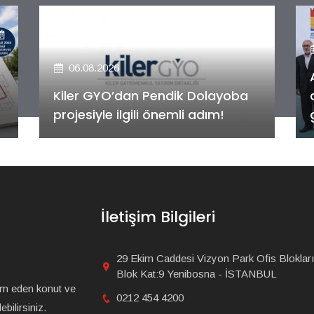
06.08.2026
Alya Merkezefendi Konutları'nın
anahtar teslim töreni
gerçekleştirildi!
İletişim Bilgileri
29 Ekim Caddesi Vizyon Park Ofis Blokları
Blok Kat:9 Yenibosna - İSTANBUL
am eden konut ve
0212 454 4200
bilirsiniz.