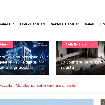
Sanal Tur
Emlak Haberleri
Sektörel Haberler
Galeri
Pr
Akıllı Ev Sistemleri
Ulaşım
Sound Suite Türkiye'de
İstanbul Havalimanı'nın 
ışta
ana pistinde sona doğr
avaalanı Mahallesi için tadilat yapı ruhsatı alındı!