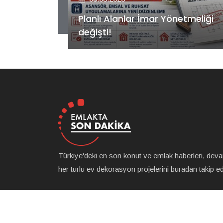
etmeliği
Kiler GYO’dan Pendik Dolayoba
projesiyle ilgili önemli adım!
Türkiye'deki en son konut ve emlak haberleri, dev
her türlü ev dekorasyon projelerini buradan takip ede