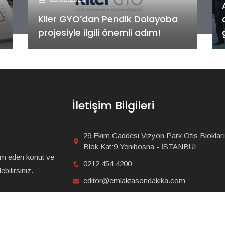
Alya Merkezefendi Konutları'nın
anahtar teslim töreni
gerçekleştirildi!
İletişim Bilgileri
29 Ekim Caddesi Vizyon Park Ofis Blokları
Blok Kat:9 Yenibosna - İSTANBUL
am eden konut ve
0212 454 4200
bilirsiniz.
editor@emlaktasondakika.com