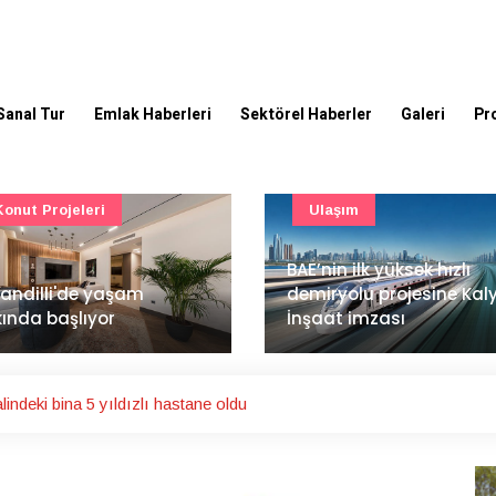
Sanal Tur
Emlak Haberleri
Sektörel Haberler
Galeri
Pr
Ulaşım
Güncel
’nin ilk yüksek hızlı
Mimarlık ve mühendislik
iryolu projesine Kalyon
projeleri e-PYS ile dijital
aat imzası
ortama taşınacak
indeki bina 5 yıldızlı hastane oldu