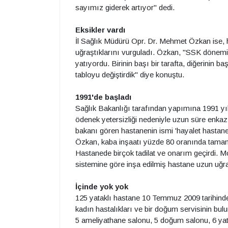
sayımız giderek artıyor" dedi.
Eksikler vardı
İl Sağlık Müdürü Opr. Dr. Mehmet Özkan ise, 
uğraştıklarını vurguladı. Özkan, "SSK dönemi
yatıyordu. Birinin başı bir tarafta, diğerinin 
tabloyu değiştirdik" diye konuştu.
1991'de başladı
Sağlık Bakanlığı tarafından yapımına 1991 yılı
ödenek yetersizliği nedeniyle uzun süre enkaz 
bakanı gören hastanenin ismi 'hayalet hastane
Özkan, kaba inşaatı yüzde 80 oranında tamaml
Hastanede birçok tadilat ve onarım geçirdi.
sistemine göre inşa edilmiş hastane uzun uğr
İçinde yok yok
125 yataklı hastane 10 Temmuz 2009 tarihinde il
kadın hastalıkları ve bir doğum servisinin bul
5 ameliyathane salonu, 5 doğum salonu, 6 ya