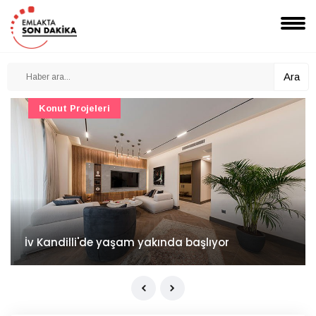
Ara
Konut Projeleri
İv Kandilli'de yaşam yakında başlıyor