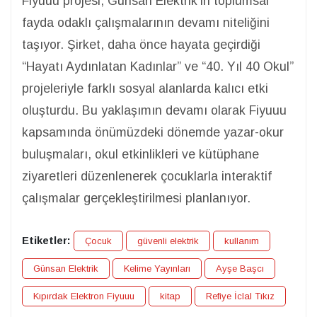
Fiyuuu projesi, Günsan Elektrik’in toplumsal
fayda odaklı çalışmalarının devamı niteliğini
taşıyor. Şirket, daha önce hayata geçirdiği
“Hayatı Aydınlatan Kadınlar” ve “40. Yıl 40 Okul”
projeleriyle farklı sosyal alanlarda kalıcı etki
oluşturdu. Bu yaklaşımın devamı olarak Fiyuuu
kapsamında önümüzdeki dönemde yazar-okur
buluşmaları, okul etkinlikleri ve kütüphane
ziyaretleri düzenlenerek çocuklarla interaktif
çalışmalar gerçekleştirilmesi planlanıyor.
Etiketler:
Çocuk
güvenli elektrik
kullanım
Günsan Elektrik
Kelime Yayınları
Ayşe Başcı
Kıpırdak Elektron Fiyuuu
kitap
Refiye İclal Tıkız