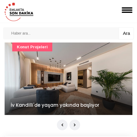
Ara
Konut Projeleri
İv Kandilli'de yaşam yakında başlıyor