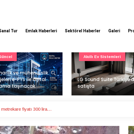
Sanal Tur
Emlak Haberleri
Sektörel Haberler
Galeri
Pr
Akıllı Ev Sistemleri
Ulaşım
Sound Suite Türkiye'de
İstanbul Havalimanı'nın 
ışta
ana pistinde sona doğr
metrekare fiyatı 300 lira…