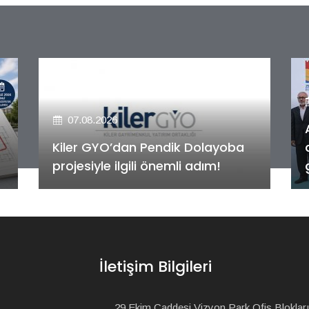
07.08.2026
Alya Merkezefendi Konutları'nın
anahtar teslim töreni
gerçekleştirildi!
İletişim Bilgileri
29 Ekim Caddesi Vizyon Park Ofis Blokları