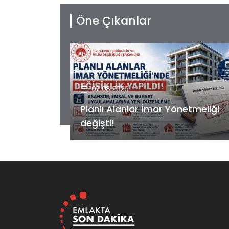
Öne Çıkanlar
07.08.2026
etmeliği
Kiler GYO’dan Pendik Dolayoba
projesiyle ilgili önemli adım!