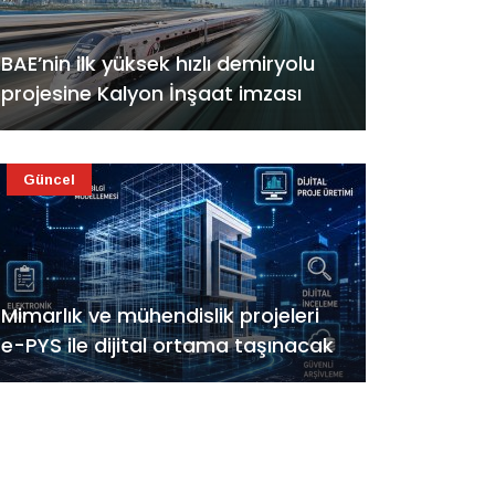
BAE’nin ilk yüksek hızlı demiryolu
projesine Kalyon İnşaat imzası
Güncel
Mimarlık ve mühendislik projeleri
e-PYS ile dijital ortama taşınacak