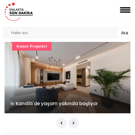
Ara
Konut Projeleri
İv Kandilli'de yaşam yakında başlıyor