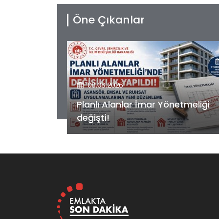
Öne Çıkanlar
08.08.2026
etmeliği
Kiler GYO’dan Pendik Dolayoba
projesiyle ilgili önemli adım!