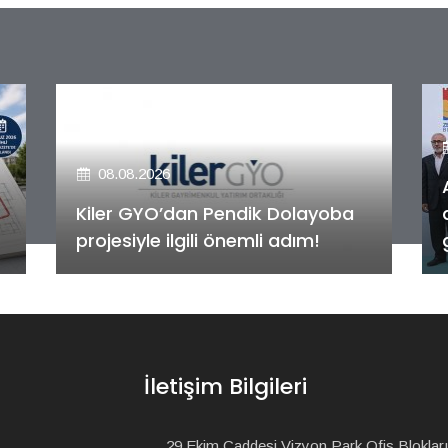
08.08.2026
Alya Merkezefendi Konutları'nın
anahtar teslim töreni
gerçekleştirildi!
İletişim Bilgileri
29 Ekim Caddesi Vizyon Park Ofis Blokları