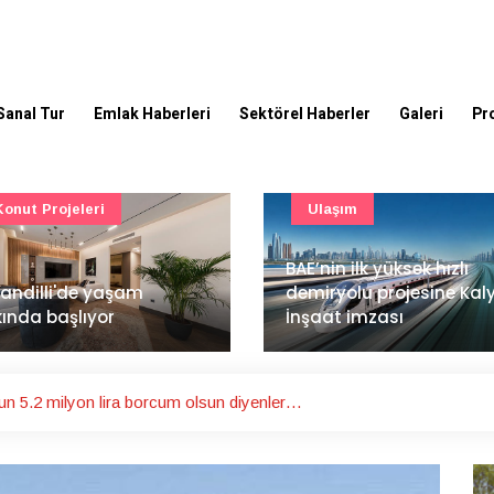
Sanal Tur
Emlak Haberleri
Sektörel Haberler
Galeri
Pr
Ulaşım
Güncel
’nin ilk yüksek hızlı
Mimarlık ve mühendislik
iryolu projesine Kalyon
projeleri e-PYS ile dijital
aat imzası
ortama taşınacak
 5.2 milyon lira borcum olsun diyenler…