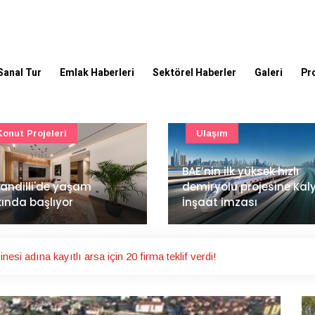
Sanal Tur
Emlak Haberleri
Sektörel Haberler
Galeri
Pr
Ulaşım
Güncel
’nin ilk yüksek hızlı
Mimarlık ve mühendislik
iryolu projesine Kalyon
projeleri e-PYS ile dijital
aat imzası
ortama taşınacak
esi adına kayıtlı arsa için 20 firma teklif verdi!