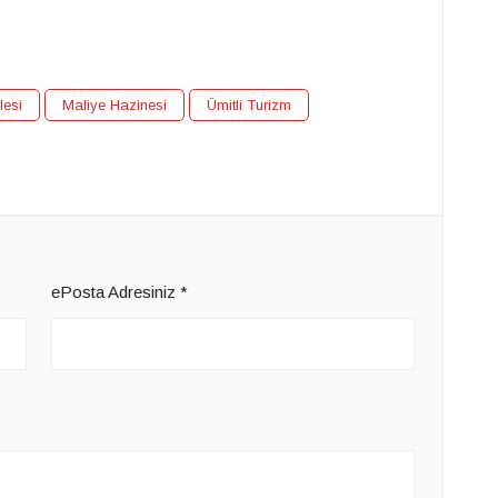
lesi
Maliye Hazinesi
Ümitli Turizm
ePosta Adresiniz
*