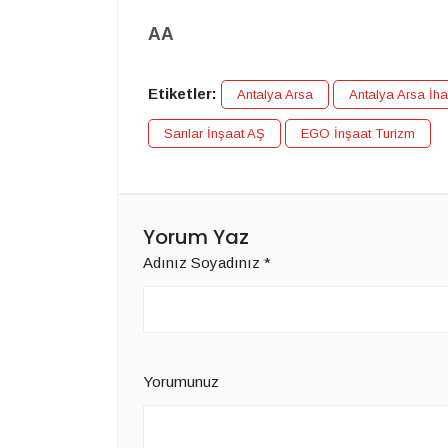
AA
Etiketler:
Antalya Arsa
Antalya Arsa İha
Sarılar İnşaat AŞ
EGO İnşaat Turizm
Yorum Yaz
Adınız Soyadınız
*
Yorumunuz