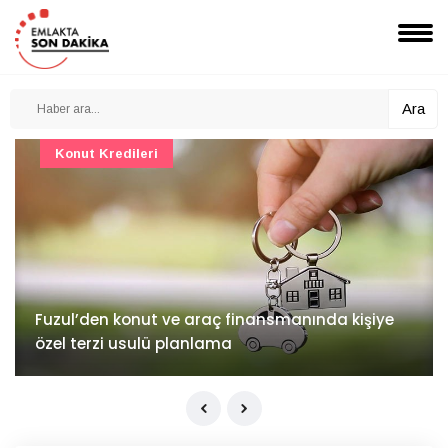
Ara
Konut Projeleri
İv Kandilli'de yaşam yakında başlıyor