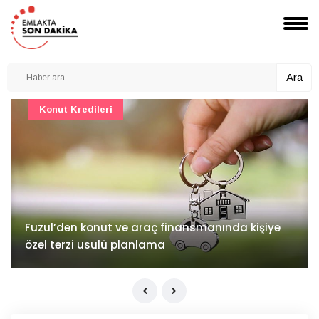
Ara
Konut Projeleri
İv Kandilli'de yaşam yakında başlıyor