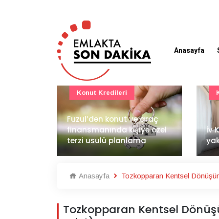
Anasayfa
Konut Projeleri
 araç
BAE
ye özel
İv Kandilli'de yaşam
dem
ma
yakında başlıyor
İnş
Anasayfa
Tozkopparan Kentsel Dönüş
Tozkopparan Kentsel Dönüşüm