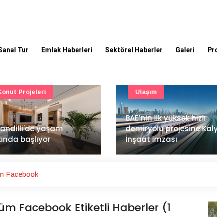
Sanal Tur
Emlak Haberleri
Sektörel Haberler
Galeri
Pr
Ulaşım
Güncel
’nin ilk yüksek hızlı
Mimarlık ve mühendislik
iryolu projesine Kalyon
projeleri e-PYS ile dijital
aat imzası
ortama taşınacak
üm Facebook
 Facebook Etiketli Haberler (1