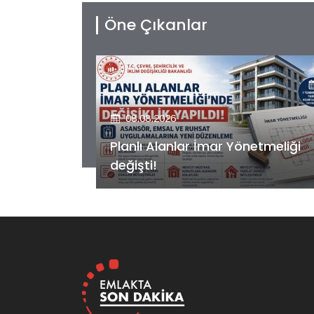
Öne Çıkanlar
08.08.2026
etmeliği
Kiler GYO’dan Pendik Dolayoba
projesiyle ilgili önemli adım!