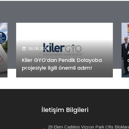
08.08.2026
Alya Merkezefendi Konutları'nın
anahtar teslim töreni
gerçekleştirildi!
İletişim Bilgileri
29 Ekim Caddesi Vizyon Park Ofis Blokları