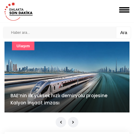
Ara
Güncel
Mimarlık ve mühendislik projeleri e-PYS ile dijital
ortama taşınacak