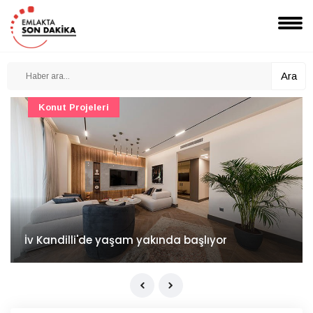
Ara
Konut Projeleri
İv Kandilli'de yaşam yakında başlıyor