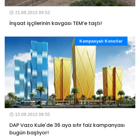
21.09.2013 09:52
İnşaat işçilerinin kavgası TEM’e taştı!
Kampanyalı Konutlar
13.09.2013 08:55
DAP Vazo Kule'de 36 aya sıfır faiz kampanyası
bugün başlıyor!