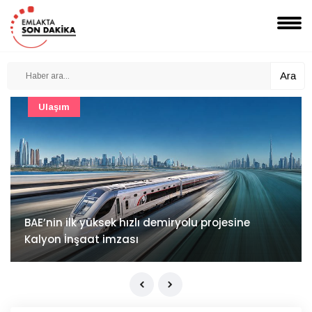
Ara
Güncel
Mimarlık ve mühendislik projeleri e-PYS ile dijital
ortama taşınacak