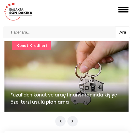
Ara
Konut Projeleri
İv Kandilli'de yaşam yakında başlıyor