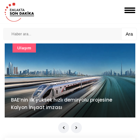
Ara
Güncel
Mimarlık ve mühendislik projeleri e-PYS ile dijital
ortama taşınacak