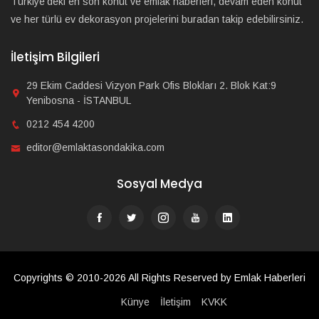
Türkiye'deki en son konut ve emlak haberleri, devam eden konut
ve her türlü ev dekorasyon projelerini buradan takip edebilirsiniz.
İletişim Bilgileri
29 Ekim Caddesi Vizyon Park Ofis Blokları 2. Blok Kat:9
Yenibosna - İSTANBUL
0212 454 4200
editor@emlaktasondakika.com
Sosyal Medya
Copyrights © 2010-2026 All Rights Reserved by Emlak Haberleri
Künye
İletişim
KVKK