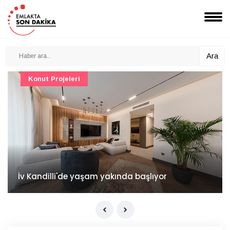
Ara
Konut Projeleri
İv Kandilli'de yaşam yakında başlıyor